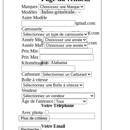
Marques
Infos générale
Modèles
Autre Modèle
Nom:
gousam82@gmail.com
Carrosserie
Pseudo:
gousam82@gmail.com
Année Min
Email:
gousam82@gmail.com
Année Max
Prix Min
Pays:
Cote D'Ivoire
Prix Max
Etat:
Alabama
Kilométrage à
Contact
Carburant
Boîte à vitesse
Votre Nom
Vendeur
Âge de l'annonce
Votre Téléphone
Avec photo
Plus de critères
Votre Email
Recherche