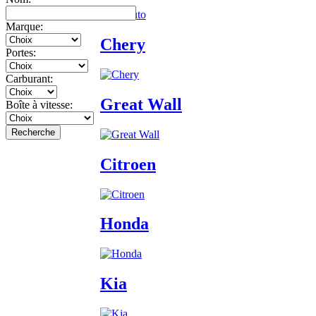
Marque:
Chery
Portes:
Carburant:
Great Wall
Boîte à vitesse:
Recherche
Citroen
Honda
Kia