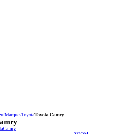
euf
Marques
Toyota
Toyota Camry
Camry
ZOOM