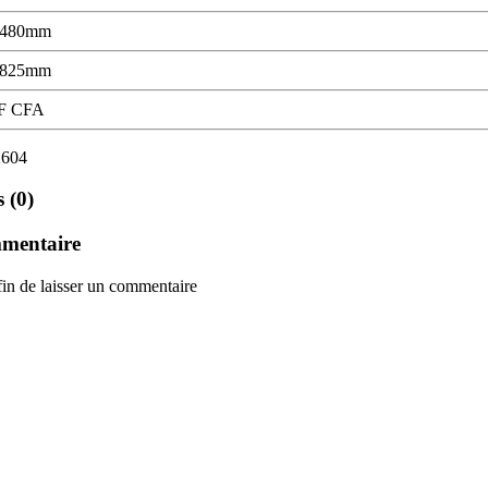
1480mm
1825mm
F CFA
2604
 (0)
mmentaire
in de laisser un commentaire