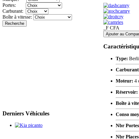
Portes:
Carburant:
Boîte à vitesse:
Recherche
_F CFA
Ajouter au Compar
Caractéristiq
Type:
Berl
Carburant
Moteur:
4 
Réservoir:
Boîte à vit
Derniers
Véhicules
Conso mo
Nbr Porte
Nbr Place