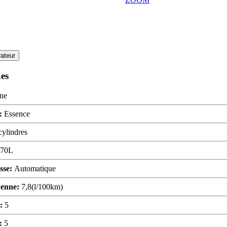
ateur
ues
ine
:
Essence
cylindres
70L
esse:
Automatique
yenne:
7,8(l/100km)
s:
5
s:
5