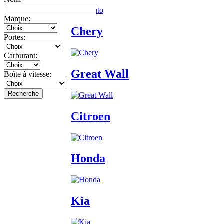
Marque:
Chery
Portes:
Carburant:
Great Wall
Boîte à vitesse:
Recherche
Citroen
Honda
Kia